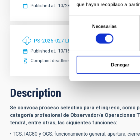
que hayan recopilado a parti
Published at
10/28/2025
Selección
Necesarias
de
consentimiento
PS-2025-027 LISTA PROVISIONAL ADMISIÓN 
Published at
10/16/2025
Complaint deadline
10/23/2025
Denegar
Description
Se convoca proceso selectivo para el ingreso, como per
categoría profesional de Observador/a Operaciones Te
tendrá, entre otras, las siguientes funciones:
• TCS, IAC80 y OGS: funcionamiento general, apertura, cier