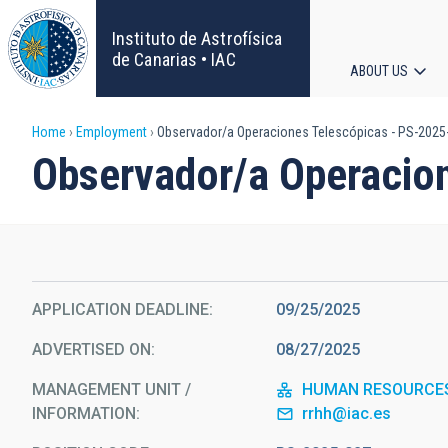
Skip
to
Instituto de Astrofísica
main
de Canarias • IAC
ABOUT US
content
Main
Breadcrumb
Home
Employment
Observador/a Operaciones Telescópicas - PS-2025
navigat
Observador/a Operacio
APPLICATION DEADLINE
09/25/2025
ADVERTISED ON
08/27/2025
MANAGEMENT UNIT /
HUMAN RESOURCE
INFORMATION
rrhh@iac.es