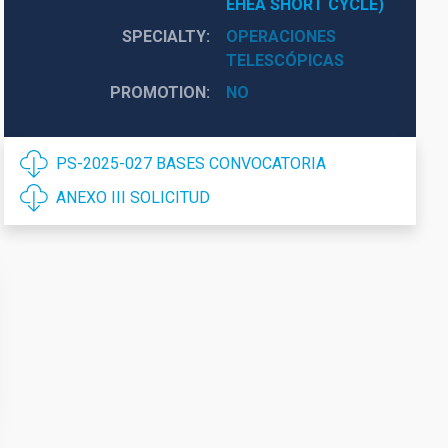
EHEA SHORT CYCLE)
SPECIALTY
OPERACIONES
TELESCÓPICAS
PROMOTION
NO
PS-2025-027 BASES CONVOCATORIA
ANEXO III SOLICITUD