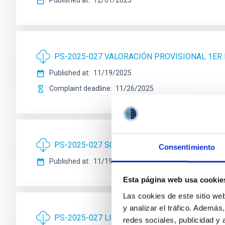
Published at
12/01/2025
PS-2025-027 VALORACIÓN PROVISIONAL 1ER 
Published at
11/19/2025
Complaint deadline
11/26/2025
PS-2025-027 SOLUCIONARIO 1ER EJERCICIO 
Consentimiento
Published at
11/19/2025
Esta página web usa cookie
Las cookies de este sitio we
y analizar el tráfico. Ademá
PS-2025-027 LISTA DEFINITIVA ADMISIÓN Y 
redes sociales, publicidad y