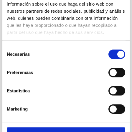
información sobre el uso que haga del sitio web con
President
Sra.
Irene
nuestros partners de redes sociales, publicidad y análisis
Fernández Fuarros
web, quienes pueden combinarla con otra información
Instituto de Astrofísica de
que les haya proporcionado o que hayan recopilado a
Canarias (IAC)
partir del uso que haya hecho de sus servicios.
GERENTE DEL ÁREA DE
INVESTIGACIÓN
Selección
Necesarias
de
consentimiento
Secretary
Sr.
Dionisio Jesús
Preferencias
Pérez de La Rosa
Instituto de Astrofísica de
Canarias (IAC)
Estadística
Jefe/a Departamento
Marketing
Vocal
Ms.
Nieves Gloria
Pérez Pérez