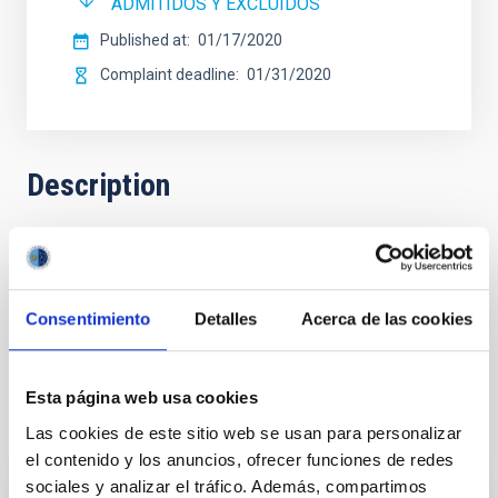
ADMITIDOS Y EXCLUIDOS
Published at
01/17/2020
Complaint deadline
01/31/2020
Description
RESOLUCIÓN del Director del Instituto de Astrofísica de
Canarias por la que se convoca proceso selectivo para el
ingreso, como personal laboral fijo, de un puesto de trabajo con
Consentimiento
Detalles
Acerca de las cookies
la categoría profesional de Administrativo/a, sujeto al Convenio
colectivo del Instituto de Astrofísica de Canarias. (Ps-2019-087)
Esta página web usa cookies
Selection tribunal
Las cookies de este sitio web se usan para personalizar
el contenido y los anuncios, ofrecer funciones de redes
sociales y analizar el tráfico. Además, compartimos