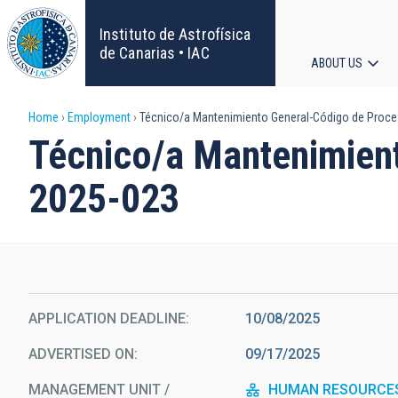
Skip
to
Instituto de Astrofísica
main
de Canarias • IAC
ABOUT US
content
Main
Breadcrumb
Home
Employment
Técnico/a Mantenimiento General-Código de Proce
navigat
Técnico/a Mantenimient
2025-023
APPLICATION DEADLINE
10/08/2025
ADVERTISED ON
09/17/2025
MANAGEMENT UNIT /
HUMAN RESOURCE