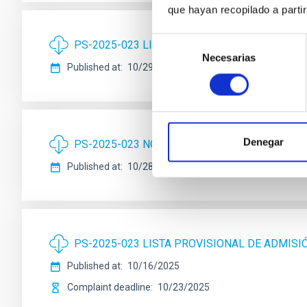
que hayan recopilado a parti
Selección
PS-2025-023 LISTA DEFINITIVA DE ADMISIÓN
Necesarias
de
Published at
10/29/2025
consentimiento
Denegar
PS-2025-023 NOTA INFORMATIVA
Published at
10/28/2025
PS-2025-023 LISTA PROVISIONAL DE ADMISI
Published at
10/16/2025
Complaint deadline
10/23/2025