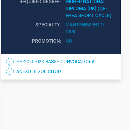
REQUIRED DEGREE
HIGHER NATIONAL 
DIPLOMA [UK] (QF-
EHEA SHORT CYCLE)
SPECIALTY
MANTENIMIENTO
CIVIL
PROMOTION
NO
PS-2025-023 BASES CONVOCATORIA
ANEXO III SOLICITUD