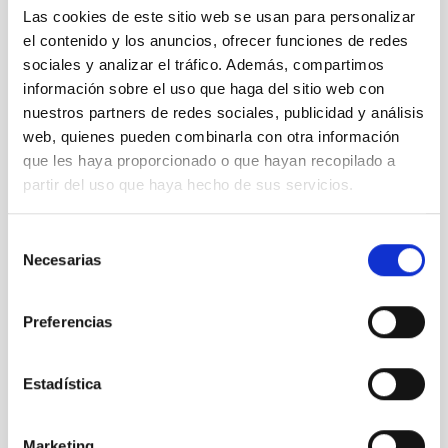
REQUIRED DEGREE
Las cookies de este sitio web se usan para personalizar
MASTER'S DEGREE (QF-EHEA SECOND CYCLE)
el contenido y los anuncios, ofrecer funciones de redes
SPECIALTY
sociales y analizar el tráfico. Además, compartimos
RELACIONES INSTITUCIONALES
información sobre el uso que haga del sitio web con
nuestros partners de redes sociales, publicidad y análisis
PROMOTION
NO
web, quienes pueden combinarla con otra información
que les haya proporcionado o que hayan recopilado a
partir del uso que haya hecho de sus servicios.
PS-2023-082 BASES CONVOCATORIA
ANEXO III SOLICITUD
Selección
Necesarias
de
consentimiento
Preferencias
Estadística
Marketing