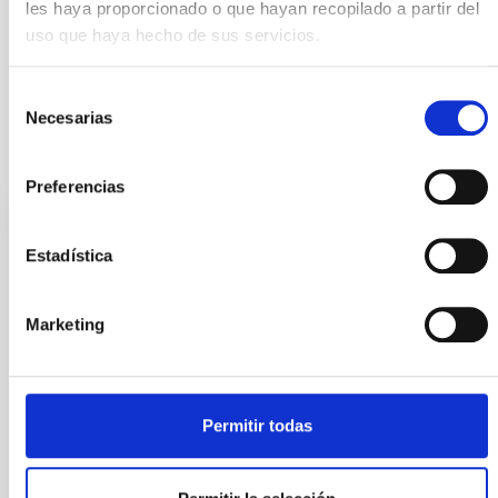
les haya proporcionado o que hayan recopilado a partir del
uso que haya hecho de sus servicios.
Selección
Necesarias
de
consentimiento
It may interest you
Preferencias
INDEFINITE CONTRACT
Estadística
Dos contratos - Ingeniería Especialidad
Mecánica- GTCAO.PS-2026-057
Marketing
Se convoca proceso selectivo para formalizar un
contrato laboral de duración indefinida (Artículo 23bis
de la Ley 14/2011, de 1 de junio, de la Ciencia, la
Tecnología y la Innovación), fuera de convenio, por el
Permitir todas
sistema general de acceso libre y que tendrá, entre
otras, las siguientes funciones: Dentro del equipo de
mecánica del proyecto sistema