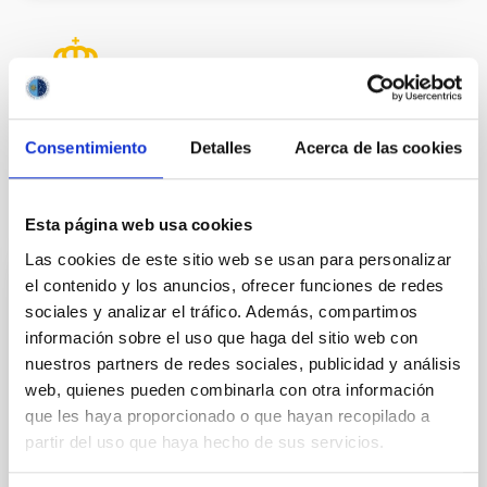
Consentimiento
Detalles
Acerca de las cookies
It may interest you
Esta página web usa cookies
Las cookies de este sitio web se usan para personalizar
el contenido y los anuncios, ofrecer funciones de redes
PERMANENT (OPEN TO PUBLIC)
sociales y analizar el tráfico. Además, compartimos
Un contrato - Técnico/a de Taller -
información sobre el uso que haga del sitio web con
Especialidad Mecánica- Fijo Laboral - PS-
nuestros partners de redes sociales, publicidad y análisis
2026-032
web, quienes pueden combinarla con otra información
que les haya proporcionado o que hayan recopilado a
Se convoca proceso selectivo para el ingreso, como
partir del uso que haya hecho de sus servicios.
personal laboral fijo, de un puesto de trabajo con la
categoría profesional de Técnico/a de Taller, acogido