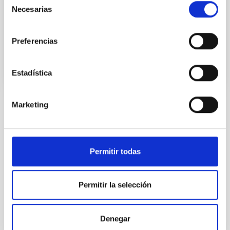
Vocal
Necesarias
de
Sra.
María José
González Díaz
consentimiento
Instituto de Astrofísica de Canarias (IAC)
Preferencias
Titulado/a Superior
Estadística
Marketing
STATE
RESOLVED
PROFESSIONAL PROFILE
Permitir todas
ADMINISTRATIVE MANAGEMENT
REQUIRED DEGREE
BACHELOR'S DEGREE (QF-EHEA FIRST CYCLE)
Permitir la selección
SPECIALTY
CONTRATACIÓN ADMINISTRATIVA
PROMOTION
Denegar
NO