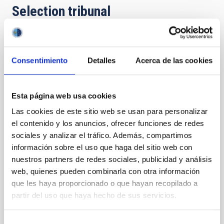
Selection tribunal
President
Sra.
Irene
Consentimiento
Detalles
Acerca de las cookies
Fernández Fuarros
Instituto de Astrofísica de
Canarias (IAC)
Esta página web usa cookies
GERENTE DEL ÁREA DE
Las cookies de este sitio web se usan para personalizar
INVESTIGACIÓN
el contenido y los anuncios, ofrecer funciones de redes
sociales y analizar el tráfico. Además, compartimos
información sobre el uso que haga del sitio web con
Secretary
Sr.
Álvaro
Lavers Hernández
nuestros partners de redes sociales, publicidad y análisis
Instituto de Astrofísica de
web, quienes pueden combinarla con otra información
Canarias (IAC)
que les haya proporcionado o que hayan recopilado a
JEF DE DEPARTAMENTO
partir del uso que haya hecho de sus servicios.
Selección