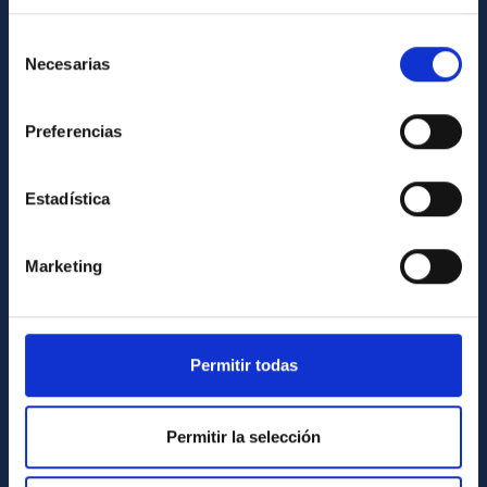
Contact
How to get to the IAC
Selección
Necesarias
de
List of personnel
consentimiento
Library
Preferencias
General register
Estadística
ABOUT THE IAC
Legislation
Marketing
Transparency
Code of ethics and anti-fraud policy
Gender equality and diversity
Permitir todas
Environment and Sustainability
Permitir la selección
Forever IAC
IAC Projects