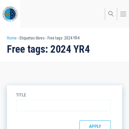
Skip
to
main
content
Breadcrumb
Home
Etiquetas libres
Free tags: 2024 YR4
Free tags: 2024 YR4
TITLE