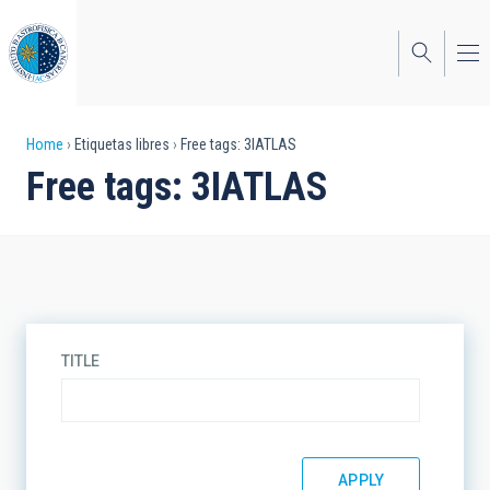
Skip
to
main
content
Breadcrumb
Home
Etiquetas libres
Free tags: 3IATLAS
Free tags: 3IATLAS
TITLE