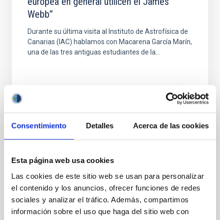
europea en general utilicen el James
Webb”
Durante su última visita al Instituto de Astrofísica de
Canarias (IAC) hablamos con Macarena García Marín,
una de las tres antiguas estudiantes de la...
Consentimiento
Detalles
Acerca de las cookies
NEWS
The IAC is hosting the meeting of the ESA
Esta página web usa cookies
Scientific Programme Committee at the
Las cookies de este sitio web se usan para personalizar
IACTEC facilities
el contenido y los anuncios, ofrecer funciones de redes
On 10 and 11 June, the IACTEC facilities – the
sociales y analizar el tráfico. Además, compartimos
technology transfer and business collaboration hub
información sobre el uso que haga del sitio web con
of the Canary Islands Institute of Astrophysics (IAC)