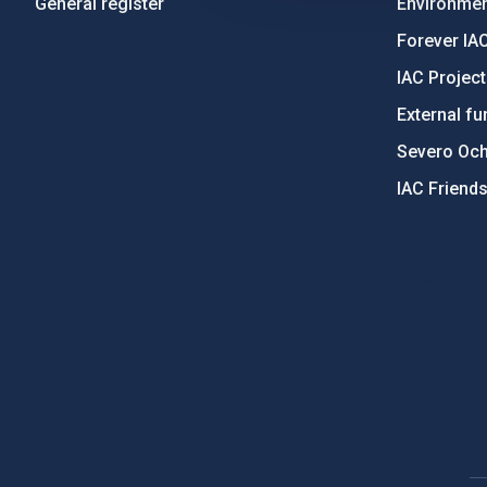
General register
Environment
Forever IA
IAC Projec
External fu
Severo Oc
IAC Friend
PostFooter > Newsletter link