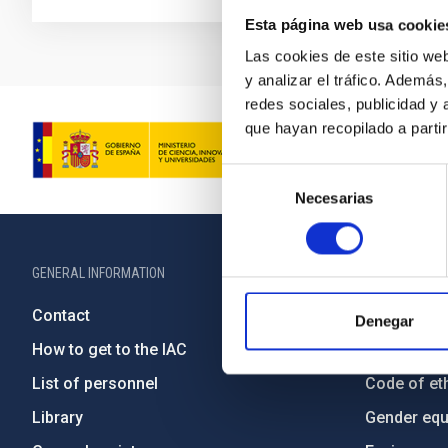
Esta página web usa cookie
Las cookies de este sitio we
y analizar el tráfico. Ademá
redes sociales, publicidad y
que hayan recopilado a parti
Selección
Necesarias
de
consentimiento
GENERAL INFORMATION
ABOUT THE IA
Contact
Legislation
Denegar
How to get to the IAC
Transpare
List of personnel
Code of eth
Library
Gender equa