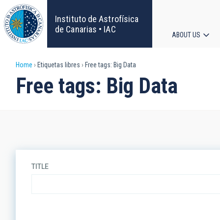
Skip
to
Instituto de Astrofísica
main
de Canarias • IAC
ABOUT US
content
Main
Breadcrumb
Home
Etiquetas libres
Free tags: Big Data
navigat
Free tags: Big Data
TITLE