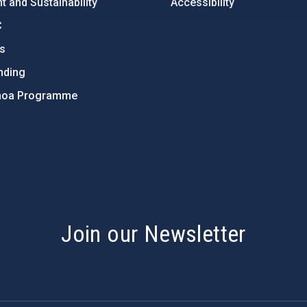
 and Sustainability
Accessibility
C
ts
nding
hoa Programme
s
Join our Newsletter