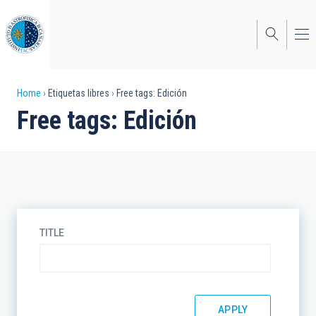
Skip
to
main
content
Breadcrumb
Home
Etiquetas libres
Free tags: Edición
Free tags: Edición
TITLE