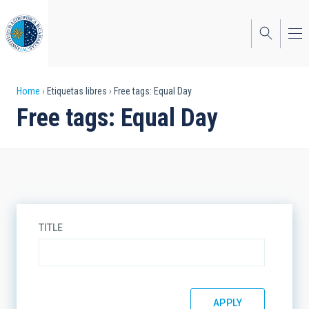
Skip
to
main
content
Breadcrumb
Home
Etiquetas libres
Free tags: Equal Day
Free tags: Equal Day
TITLE