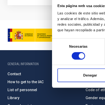
Esta página web usa cookie
Las cookies de este sitio we
y analizar el tráfico. Ademá
redes sociales, publicidad y
que hayan recopilado a parti
Selección
Necesarias
de
consentimiento
GENERAL INFORMATION
ABOUT THE IA
Contact
Legislation
Denegar
How to get to the IAC
Transpare
List of personnel
Code of eth
Library
Gender equa