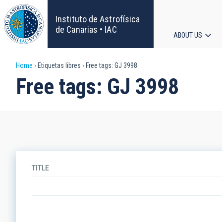
Skip
to
Instituto de Astrofísica
main
de Canarias • IAC
ABOUT US
content
Main
Breadcrumb
Home
Etiquetas libres
Free tags: GJ 3998
navigat
Free tags: GJ 3998
TITLE