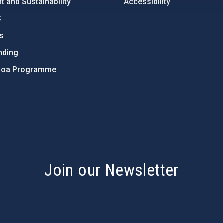
 and Sustainability
Accessibility
C
ts
nding
hoa Programme
s
Join our Newsletter