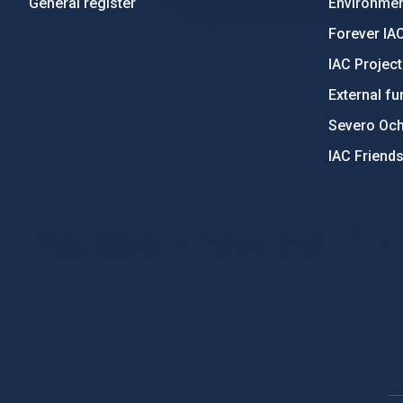
General register
Environment
Forever IA
IAC Projec
External fu
Severo Oc
IAC Friend
PostFooter > Newsletter link