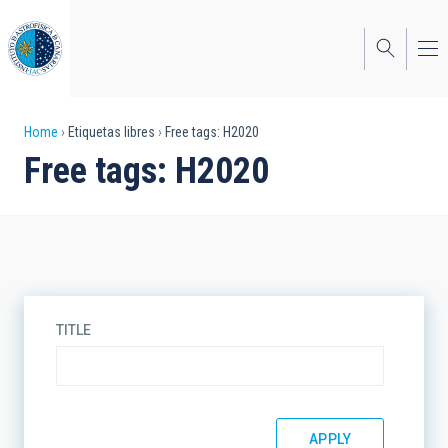
Skip
to
main
content
Breadcrumb
Home
Etiquetas libres
Free tags: H2020
Free tags: H2020
TITLE