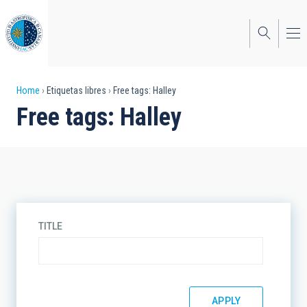
Skip
to
main
content
Breadcrumb
Home
Etiquetas libres
Free tags: Halley
Free tags: Halley
TITLE