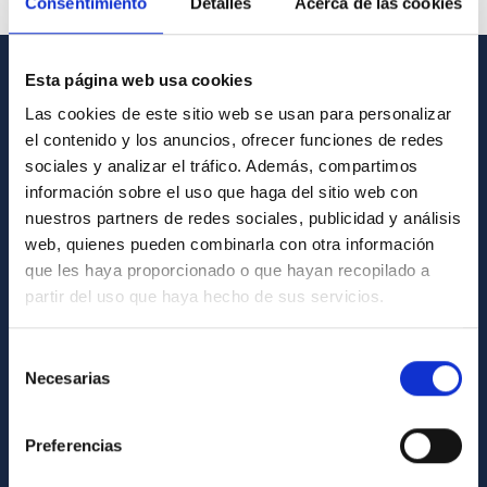
Consentimiento
Detalles
Acerca de las cookies
Esta página web usa cookies
GENERAL INFORMATION
Las cookies de este sitio web se usan para personalizar
el contenido y los anuncios, ofrecer funciones de redes
Contact
sociales y analizar el tráfico. Además, compartimos
How to get to the IAC
información sobre el uso que haga del sitio web con
List of personnel
nuestros partners de redes sociales, publicidad y análisis
web, quienes pueden combinarla con otra información
Library
que les haya proporcionado o que hayan recopilado a
General register
partir del uso que haya hecho de sus servicios.
ABOUT THE IAC
Selección
Necesarias
de
Legislation
consentimiento
Transparency
Preferencias
Code of ethics and anti-fraud policy