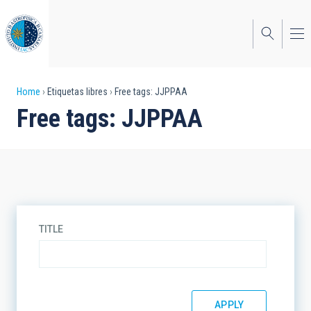
Skip
to
main
content
Breadcrumb
Home
Etiquetas libres
Free tags: JJPPAA
Free tags: JJPPAA
TITLE