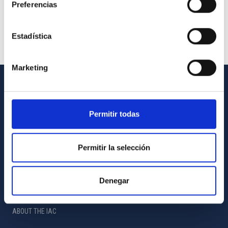
Preferencias
Estadística
Marketing
GENERAL INFORMATION
Permitir todas
Contact
How to get to the IAC
Permitir la selección
List of personnel
Library
Denegar
General register
ABOUT THE IAC