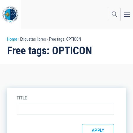
Skip
to
main
content
Breadcrumb
Home
Etiquetas libres
Free tags: OPTICON
Free tags: OPTICON
TITLE