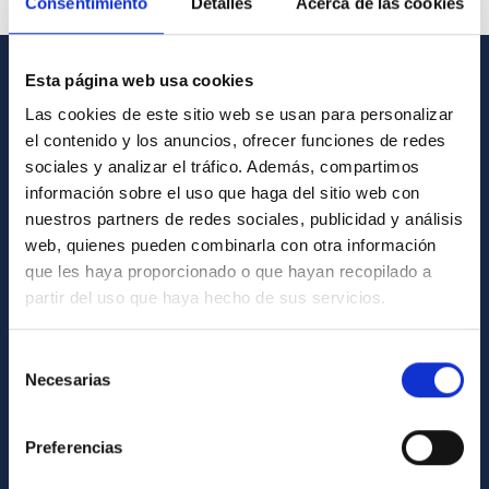
Consentimiento
Detalles
Acerca de las cookies
Esta página web usa cookies
GENERAL INFORMATION
Las cookies de este sitio web se usan para personalizar
el contenido y los anuncios, ofrecer funciones de redes
Contact
sociales y analizar el tráfico. Además, compartimos
How to get to the IAC
información sobre el uso que haga del sitio web con
List of personnel
nuestros partners de redes sociales, publicidad y análisis
web, quienes pueden combinarla con otra información
Library
que les haya proporcionado o que hayan recopilado a
General register
partir del uso que haya hecho de sus servicios.
ABOUT THE IAC
Selección
Necesarias
de
Legislation
consentimiento
Transparency
Preferencias
Code of ethics and anti-fraud policy