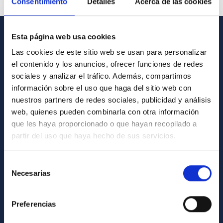
Consentimiento
Detalles
Acerca de las cookies
Esta página web usa cookies
GENERAL INFORMATION
Las cookies de este sitio web se usan para personalizar
el contenido y los anuncios, ofrecer funciones de redes
Contact
sociales y analizar el tráfico. Además, compartimos
How to get to the IAC
información sobre el uso que haga del sitio web con
List of personnel
nuestros partners de redes sociales, publicidad y análisis
web, quienes pueden combinarla con otra información
Library
que les haya proporcionado o que hayan recopilado a
General register
partir del uso que haya hecho de sus servicios.
ABOUT THE IAC
Selección
Necesarias
de
Legislation
consentimiento
Transparency
Preferencias
Code of ethics and anti-fraud policy