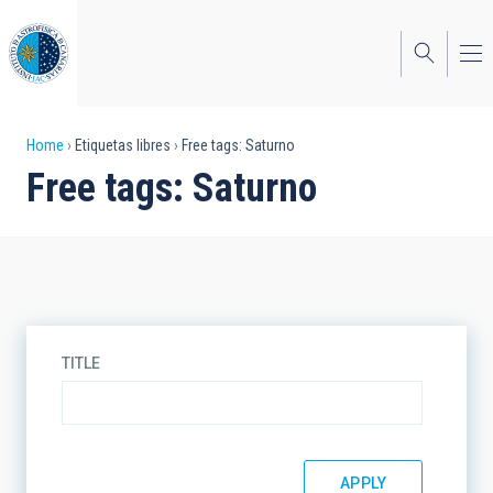
Skip
to
main
content
Breadcrumb
Home
Etiquetas libres
Free tags: Saturno
Free tags: Saturno
TITLE