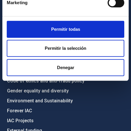
Marketing
How to get to the IAC
List of personnel
Library
Permitir todas
General register
Permitir la selección
ABOUT THE IAC
Legislation
Denegar
Transparency
Code of ethics and anti-fraud policy
Gender equality and diversity
Environment and Sustainability
Forever IAC
IAC Projects
External funding