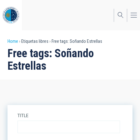
Skip
to
main
content
Breadcrumb
Home
Etiquetas libres
Free tags: Soñando Estrellas
Free tags: Soñando
Estrellas
TITLE