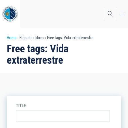
Skip
to
main
content
Breadcrumb
Home
Etiquetas libres
Free tags: Vida extraterrestre
Free tags: Vida
extraterrestre
TITLE