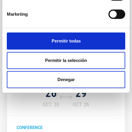
IACTEC at
Parque Tecnológico de La Laguna
Marketing
(Parque de las Mantecas) 38320 San
Cristóbal de La Laguna ,Tenerife
, Spain
01:00
01:00
Permitir todas
Permitir la selección
Upcoming
Denegar
26
29
OCT
26
OCT
26
CONFERENCE