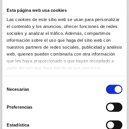
Esta página web usa cookies
Upcoming
Las cookies de este sitio web se usan para personalizar
15
17
el contenido y los anuncios, ofrecer funciones de redes
sociales y analizar el tráfico. Además, compartimos
SEP
26
SEP
26
información sobre el uso que haga del sitio web con
nuestros partners de redes sociales, publicidad y análisis
web, quienes pueden combinarla con otra información
CONFERENCE
que les haya proporcionado o que hayan recopilado a
partir del uso que haya hecho de sus servicios.
Final COST NanoSpace Joint Scientific
Meeting
Selección
The Final COST NanoSpace Joint Scientific
Necesarias
de
Meeting will focus on the fundamental and
consentimiento
applied research of diverse carbon-based
Preferencias
molecular nanostructures — including fullerenes,
graphene, carbon nanotubes, and their
derivatives — within the broader context of
Estadística
space science and exploration. The meeting