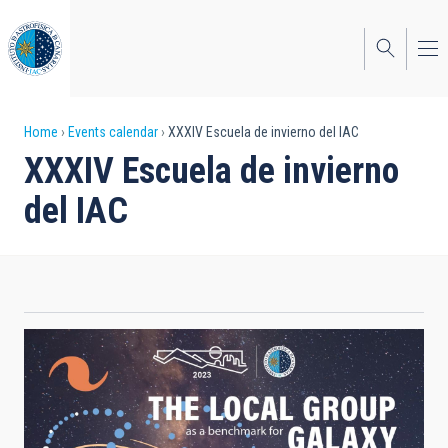
Skip
to
main
content
Breadcrumb
Home
Events calendar
XXXIV Escuela de invierno del IAC
XXXIV Escuela de invierno
del IAC