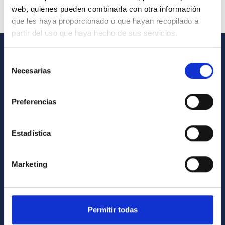
web, quienes pueden combinarla con otra información
que les haya proporcionado o que hayan recopilado a
partir del uso que haya hecho de sus servicios.
Selección
GENERAL INFORMATION
Necesarias
de
Contact
consentimiento
How to get to the IAC
Preferencias
List of personnel
Estadística
Library
General register
Marketing
ABOUT THE IAC
Legislation
Permitir todas
Transparency