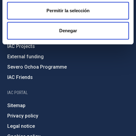
Code of ethics and anti-fraud policy
Permitir la selección
Gender equality and diversity
Environment and Sustainability
Denegar
Forever IAC
IAC Projects
External funding
Severo Ochoa Programme
IAC Friends
IAC PORTAL
Sitemap
Privacy policy
Legal notice