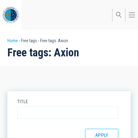
Skip
to
main
content
Breadcrumb
Home
Free tags
Free tags: Axion
Free tags: Axion
TITLE