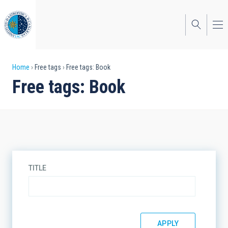
Skip
to
main
content
Breadcrumb
Home
Free tags
Free tags: Book
Free tags: Book
TITLE