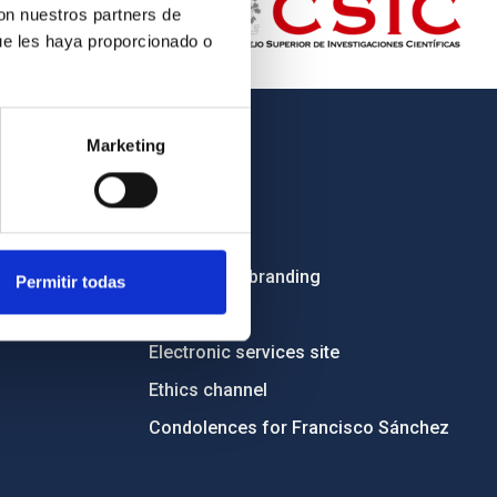
con nuestros partners de
ue les haya proporcionado o
Marketing
OTHER LINKS
Employment
Tenders
Institutional branding
Permitir todas
RSS
Electronic services site
Ethics channel
Condolences for Francisco Sánchez