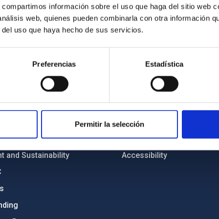
s, compartimos información sobre el uso que haga del sitio web 
 análisis web, quienes pueden combinarla con otra información q
r del uso que haya hecho de sus servicios.
Preferencias
Estadística
C
IAC PORTAL
Sitemap
ncy
Privacy policy
ics and anti-fraud policy
Legal notice
Permitir la selección
lity and diversity
Cookies policy
 and Sustainability
Accessibility
C
ts
nding