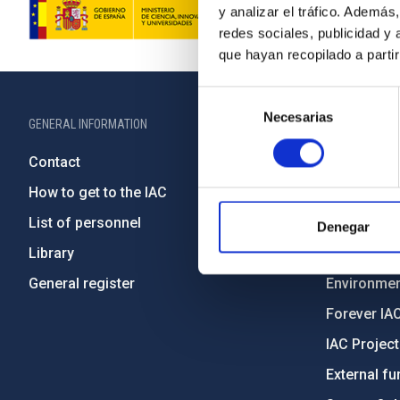
y analizar el tráfico. Ademá
redes sociales, publicidad y
que hayan recopilado a parti
Selección
Necesarias
de
GENERAL INFORMATION
ABOUT THE IA
consentimiento
Contact
Legislation
How to get to the IAC
Transpare
List of personnel
Code of eth
Denegar
Library
Gender equa
General register
Environment
Forever IA
IAC Projec
External fu