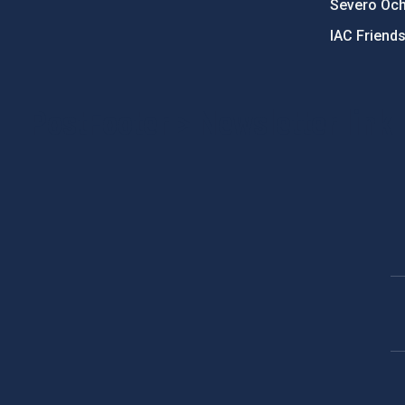
Severo Oc
IAC Friend
PostFooter > Newsletter link