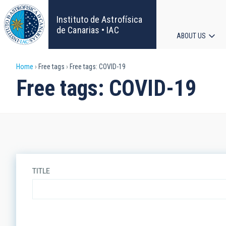
Skip
to
Instituto de Astrofísica
main
de Canarias • IAC
ABOUT US
content
Main
Breadcrumb
Home
Free tags
Free tags: COVID-19
navigat
Free tags: COVID-19
TITLE