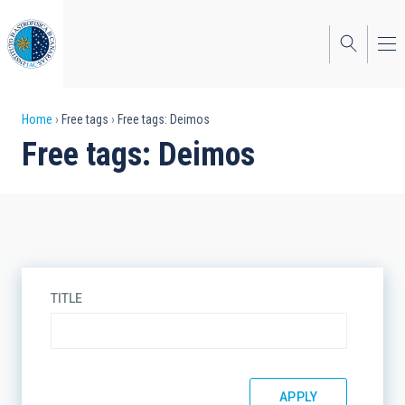
Skip
to
main
content
Breadcrumb
Home
Free tags
Free tags: Deimos
Free tags: Deimos
TITLE