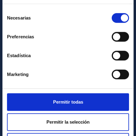
Contact
How to get to the IAC
Selección
Necesarias
de
List of personnel
consentimiento
Library
Preferencias
General register
Estadística
ABOUT THE IAC
Legislation
Marketing
Transparency
Code of ethics and anti-fraud policy
Gender equality and diversity
Permitir todas
Environment and Sustainability
Permitir la selección
Forever IAC
IAC Projects