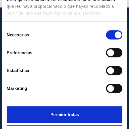
que les haya proporcionado o que hayan recopilado a
partir del uso que haya hecho de sus servicios.
GENERAL INFORMATION
Selección
Necesarias
de
Contact
consentimiento
How to get to the IAC
Preferencias
List of personnel
Library
Estadística
General register
Marketing
ABOUT THE IAC
Legislation
Transparency
Permitir todas
Code of ethics and anti-fraud policy