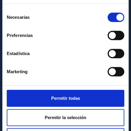
Contact
How to get to the IAC
Selección
Necesarias
de
List of personnel
consentimiento
Library
Preferencias
General register
Estadística
ABOUT THE IAC
Legislation
Marketing
Transparency
Code of ethics and anti-fraud policy
Gender equality and diversity
Permitir todas
Environment and Sustainability
Permitir la selección
Forever IAC
IAC Projects