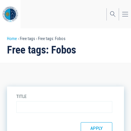
Skip
to
main
content
Breadcrumb
Home
Free tags
Free tags: Fobos
Free tags: Fobos
TITLE