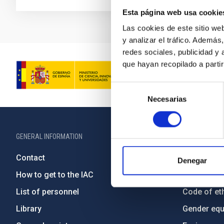
Esta página web usa cookie
Las cookies de este sitio we
y analizar el tráfico. Ademá
redes sociales, publicidad y
que hayan recopilado a parti
Selección
Necesarias
de
consentimiento
GENERAL INFORMATION
ABOUT THE IA
Contact
Legislation
Denegar
How to get to the IAC
Transpare
List of personnel
Code of eth
Library
Gender equa