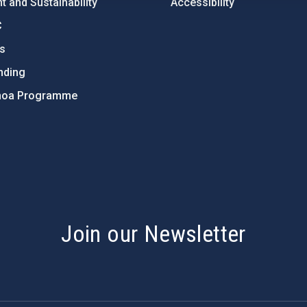
 and Sustainability
Accessibility
C
ts
nding
hoa Programme
s
Join our Newsletter