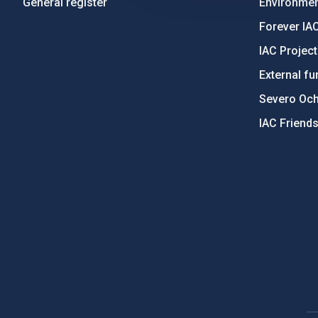
General register
Environment
Forever IA
IAC Projec
External fu
Severo Oc
IAC Friend
PostFooter > Newsletter link