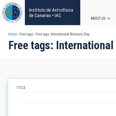
Skip
to
Instituto de Astrofísica
main
de Canarias • IAC
ABOUT US
content
Main
Breadcrumb
Home
Free tags
Free tags: International Women's Day
navigat
Free tags: Internationa
TITLE