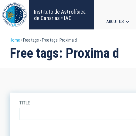
Skip
to
Instituto de Astrofísica
main
de Canarias • IAC
ABOUT US
content
Main
Breadcrumb
Home
Free tags
Free tags: Proxima d
navigat
Free tags: Proxima d
TITLE