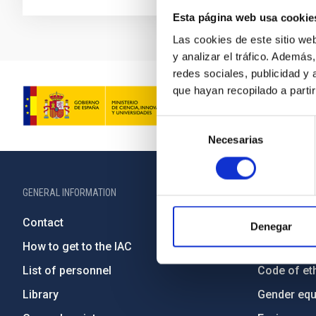
Esta página web usa cookie
Las cookies de este sitio we
y analizar el tráfico. Ademá
redes sociales, publicidad y
que hayan recopilado a parti
Selección
Necesarias
de
consentimiento
GENERAL INFORMATION
ABOUT THE IA
Contact
Legislation
Denegar
How to get to the IAC
Transpare
List of personnel
Code of eth
Library
Gender equa