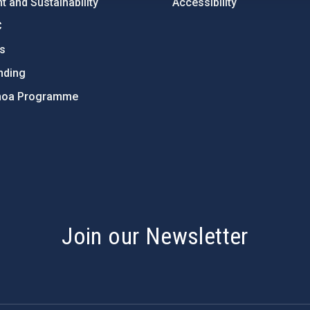
 and Sustainability
Accessibility
C
ts
nding
hoa Programme
s
Join our Newsletter