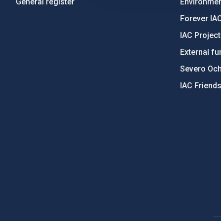
General register
Environment
Forever IA
IAC Projec
External fu
Severo Oc
IAC Friend
PostFooter > Newsletter link