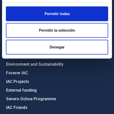
General register
Permitir todas
ABOUT THE IAC
Legislation
Permitir la selección
Transparency
Code of ethics and anti-fraud policy
Denegar
Gender equality and diversity
Environment and Sustainability
Forever IAC
IAC Projects
External funding
Severo Ochoa Programme
IAC Friends