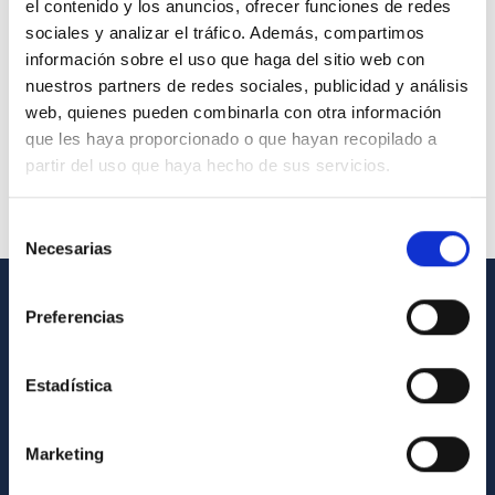
el contenido y los anuncios, ofrecer funciones de redes
sociales y analizar el tráfico. Además, compartimos
información sobre el uso que haga del sitio web con
nuestros partners de redes sociales, publicidad y análisis
web, quienes pueden combinarla con otra información
que les haya proporcionado o que hayan recopilado a
partir del uso que haya hecho de sus servicios.
Selección
Necesarias
de
consentimiento
Preferencias
GENERAL INFORMATION
Contact
Estadística
How to get to the IAC
List of personnel
Marketing
Library