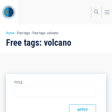
Skip
to
main
content
Breadcrumb
Home
Free tags
Free tags: volcano
Free tags: volcano
TITLE