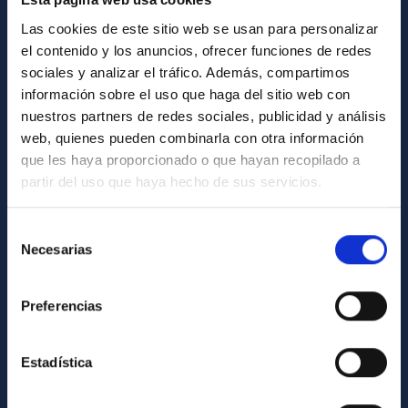
How to get to the IAC
Las cookies de este sitio web se usan para personalizar
List of personnel
el contenido y los anuncios, ofrecer funciones de redes
sociales y analizar el tráfico. Además, compartimos
Library
información sobre el uso que haga del sitio web con
General register
nuestros partners de redes sociales, publicidad y análisis
web, quienes pueden combinarla con otra información
ABOUT THE IAC
que les haya proporcionado o que hayan recopilado a
partir del uso que haya hecho de sus servicios.
Legislation
Transparency
Selección
Necesarias
de
Code of ethics and anti-fraud policy
consentimiento
Gender equality and diversity
Preferencias
Environment and Sustainability
Forever IAC
Estadística
IAC Projects