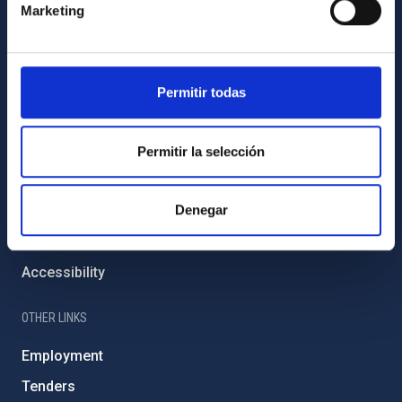
External funding
Marketing
Severo Ochoa Programme
IAC Friends
Permitir todas
IAC PORTAL
Sitemap
Permitir la selección
Privacy policy
Denegar
Legal notice
Cookies policy
Accessibility
OTHER LINKS
Employment
Tenders