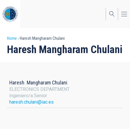
Skip
to
main
content
Breadcrumb
Home
Haresh Mangharam Chulani
Haresh Mangharam Chulani
Haresh
Mangharam Chulani
ELECTRONICS DEPARTMENT
Ingeniero/a Senior
haresh.chulani@iac.es