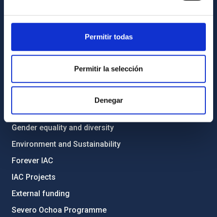
List of personnel
Library
General register
Permitir todas
ABOUT THE IAC
Permitir la selección
Legislation
Transparency
Denegar
Code of ethics and anti-fraud policy
Gender equality and diversity
Environment and Sustainability
Forever IAC
IAC Projects
External funding
Severo Ochoa Programme