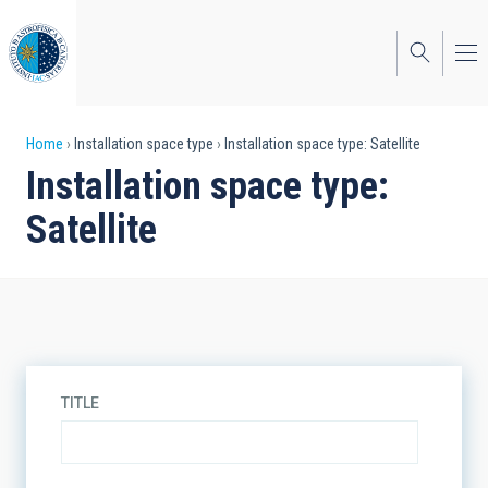
Skip
to
main
content
Breadcrumb
Home
Installation space type
Installation space type: Satellite
Installation space type:
Satellite
TITLE