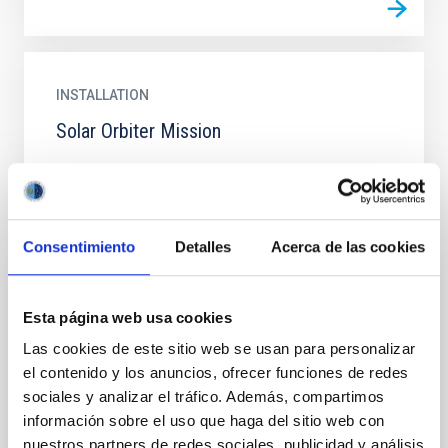
INSTALLATION
Solar Orbiter Mission
Consentimiento
Detalles
Acerca de las cookies
INSTALLATION
Esta página web usa cookies
SPace IR telescope for Cosmology and
Astrophysics
Las cookies de este sitio web se usan para personalizar
el contenido y los anuncios, ofrecer funciones de redes
Understanding the origin and evolution of galaxies,
sociales y analizar el tráfico. Además, compartimos
stars, planets and life itself are fundamental
información sobre el uso que haga del sitio web con
objectives of Astronomy. Although impressive
nuestros partners de redes sociales, publicidad y análisis