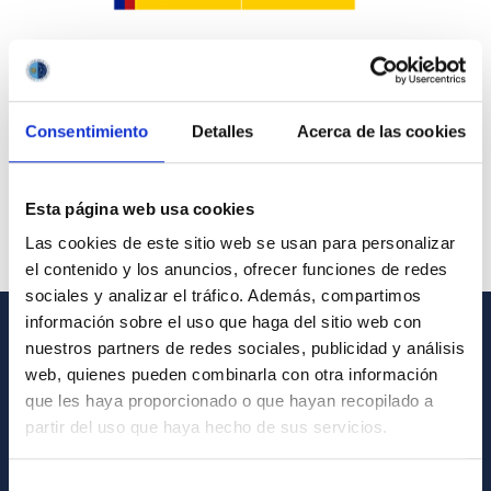
Consentimiento
Detalles
Acerca de las cookies
Esta página web usa cookies
Las cookies de este sitio web se usan para personalizar
el contenido y los anuncios, ofrecer funciones de redes
sociales y analizar el tráfico. Además, compartimos
información sobre el uso que haga del sitio web con
nuestros partners de redes sociales, publicidad y análisis
GENERAL INFORMATION
web, quienes pueden combinarla con otra información
que les haya proporcionado o que hayan recopilado a
Contact
partir del uso que haya hecho de sus servicios.
How to get to the IAC
List of personnel
Selección