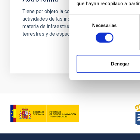
que hayan recopilado a parti
Tiene por objeto la coordinación de las
Selección
actividades de las instituciones firmantes en
Necesarias
de
materia de infraestructuras astronómicas
consentimiento
terrestres y de espacio al...
Denegar