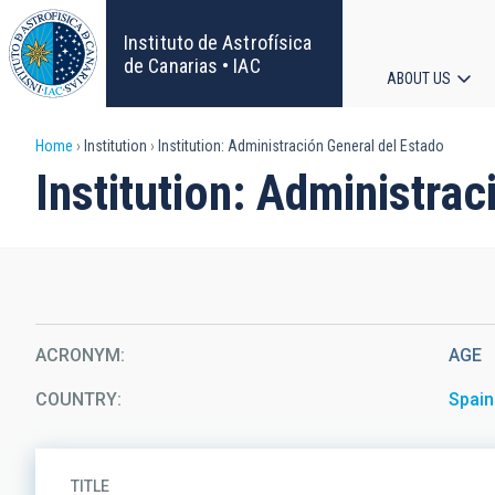
Skip
to
Instituto de Astrofísica
main
de Canarias • IAC
ABOUT US
content
Main
Breadcrumb
Home
Institution
Institution: Administración General del Estado
navigat
Institution: Administra
ACRONYM
AGE
COUNTRY
Spain
TITLE