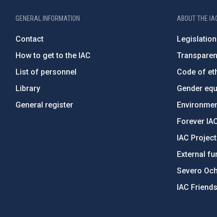
GENERAL INFORMATION
ABOUT THE IA
Contact
Legislation
How to get to the IAC
Transpare
List of personnel
Code of eth
Library
Gender equa
General register
Environment
Forever IA
IAC Projec
External fu
Severo Oc
IAC Friend