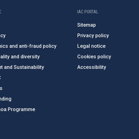
C
IAC PORTAL
Sitemap
ncy
Privacy policy
ics and anti-fraud policy
Legal notice
lity and diversity
Cookies policy
 and Sustainability
Accessibility
C
ts
nding
hoa Programme
s