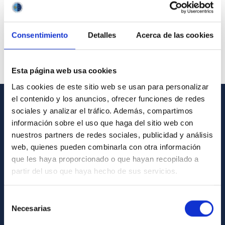
Consentimiento
Detalles
Acerca de las cookies
Esta página web usa cookies
Las cookies de este sitio web se usan para personalizar
el contenido y los anuncios, ofrecer funciones de redes
sociales y analizar el tráfico. Además, compartimos
GENERAL INFORMATION
información sobre el uso que haga del sitio web con
Contact
nuestros partners de redes sociales, publicidad y análisis
web, quienes pueden combinarla con otra información
How to get to the IAC
que les haya proporcionado o que hayan recopilado a
List of personnel
partir del uso que haya hecho de sus servicios.
Library
Selección
General register
Necesarias
de
consentimiento