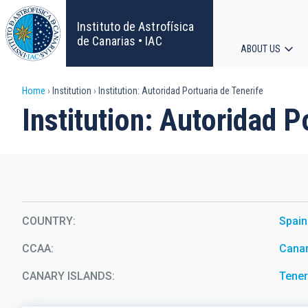
Skip
to
Instituto de Astrofísica
main
de Canarias • IAC
ABOUT US
content
Main
Breadcrumb
Home
Institution
Institution: Autoridad Portuaria de Tenerife
navigat
Institution: Autoridad P
COUNTRY
Spain
CCAA
Canar
CANARY ISLANDS
Tener