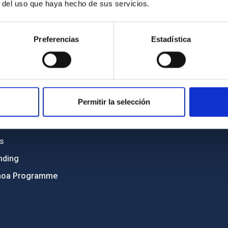
r del uso que haya hecho de sus servicios.
C
IAC PORTAL
Sitemap
Preferencias
Estadística
ncy
Privacy policy
ics and anti-fraud policy
Legal notice
lity and diversity
Cookies policy
Permitir la selección
 and Sustainability
Accessibility
C
ts
nding
hoa Programme
s