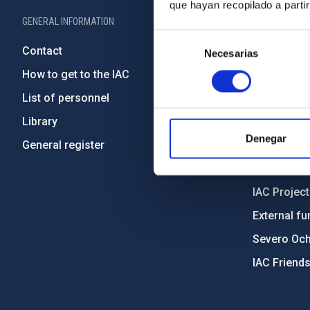
que hayan recopilado a parti
GENERAL INFORMATION
ABOUT THE IA
Selección
Contact
Legislation
Necesarias
de
consentimiento
How to get to the IAC
Transpare
List of personnel
Code of eth
Library
Gender equa
Denegar
General register
Environment
Forever IA
IAC Projec
External fu
Severo Oc
IAC Friend