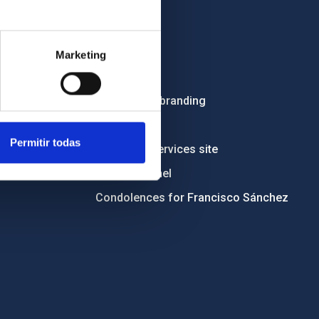
OTHER LINKS
Employment
Marketing
Tenders
Institutional branding
RSS
Permitir todas
Electronic services site
Ethics channel
Condolences for Francisco Sánchez