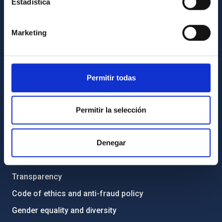
Estadística
GENERAL INFORMATION
Marketing
Contact
How to get to the IAC
Permitir todas
List of personnel
Library
Permitir la selección
General register
ABOUT THE IAC
Denegar
Legislation
Transparency
Code of ethics and anti-fraud policy
Gender equality and diversity