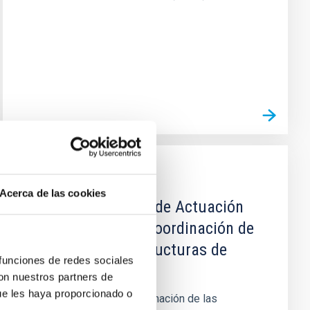
AGREEMENT
Acerca de las cookies
Protocolo General de Actuación
para la gestión y coordinación de
la Red de Infraestructuras de
 funciones de redes sociales
Astronomía
con nuestros partners de
ue les haya proporcionado o
Tiene por objeto la coordinación de las