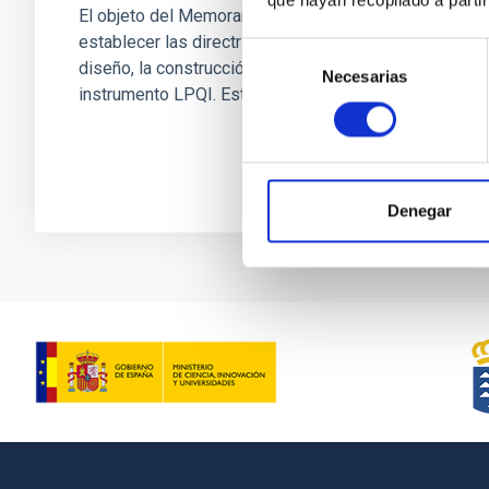
El objeto del Memorando de Entendimiento es
establecer las directrices generales para el
Selección
diseño, la construcción y la operación del
Necesarias
de
instrumento LPQI. Este MoU...
consentimiento
Denegar