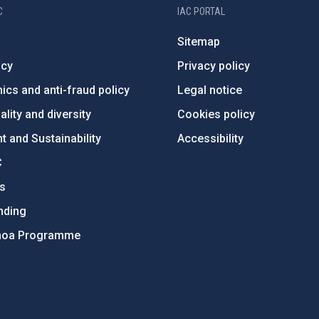
C
IAC PORTAL
Sitemap
ncy
Privacy policy
ics and anti-fraud policy
Legal notice
lity and diversity
Cookies policy
 and Sustainability
Accessibility
C
ts
nding
hoa Programme
s