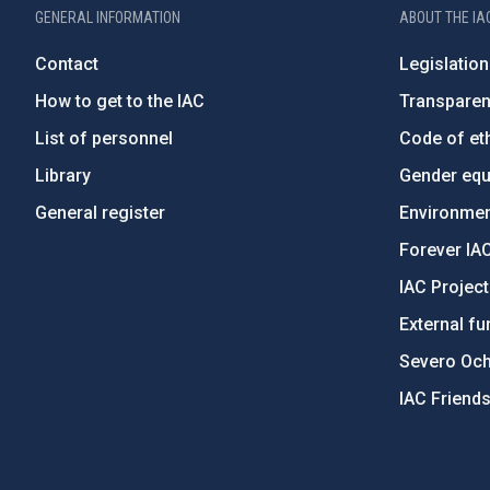
GENERAL INFORMATION
ABOUT THE IA
Contact
Legislation
How to get to the IAC
Transpare
List of personnel
Code of eth
Library
Gender equa
General register
Environment
Forever IA
IAC Projec
External fu
Severo Oc
IAC Friend