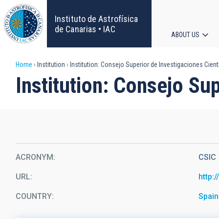
Skip
to
Instituto de Astrofísica
main
de Canarias • IAC
ABOUT US
content
Main
Breadcrumb
Home
Institution
Institution: Consejo Superior de Investigaciones Cient
navigat
Institution: Consejo Sup
ACRONYM
CSIC
URL
http:
COUNTRY
Spain