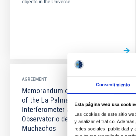
objects in the Universe...
AGREEMENT
Consentimiento
Memorandum of Understanding
of the La Palma Quantum
Esta página web usa cookie
Interferometer at the
Las cookies de este sitio we
Observatorio del Roque de los
y analizar el tráfico. Ademá
Muchachos
redes sociales, publicidad y
que hayan recopilado a parti