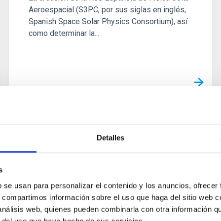
Aeroespacial (S3PC, por sus siglas en inglés,
Spanish Space Solar Physics Consortium), así
como determinar la...
AGREEMENT
Detalles
Memorandum of Understanding
on the Design and Development,
s
Construction, Deployment and
b se usan para personalizar el contenido y los anuncios, ofrecer
Operation of the European Low
s, compartimos información sobre el uso que haga del sitio web 
Frequency Survey (ELFS)
 análisis web, quienes pueden combinarla con otra información q
r del uso que haya hecho de sus servicios.