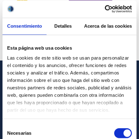
Consentimiento
Detalles
Acerca de las cookies
Esta página web usa cookies
Las cookies de este sitio web se usan para personalizar
el contenido y los anuncios, ofrecer funciones de redes
sociales y analizar el tráfico. Además, compartimos
GENERAL INFORMATION
información sobre el uso que haga del sitio web con
nuestros partners de redes sociales, publicidad y análisis
Contact
web, quienes pueden combinarla con otra información
How to get to the IAC
que les haya proporcionado o que hayan recopilado a
partir del uso que haya hecho de sus servicios.
List of personnel
Library
Selección
Necesarias
General register
de