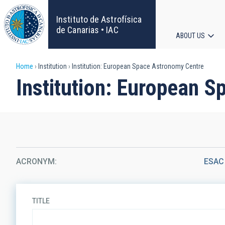
Skip
to
Instituto de Astrofísica
main
de Canarias • IAC
ABOUT US
content
Main
Breadcrumb
Home
Institution
Institution: European Space Astronomy Centre
navigat
Institution: European 
ACRONYM
ESAC
TITLE