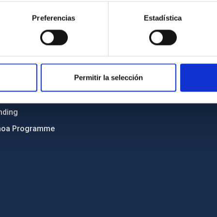
ncy
Privacy policy
Preferencias
Estadística
ics and anti-fraud policy
Legal notice
lity and diversity
Cookies policy
 and Sustainability
Accessibility
Permitir la selección
C
ts
nding
hoa Programme
s