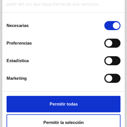
doctores/as mediante la financiación de contratos
partir del uso que haya hecho de sus servicios.
laborales, bajo la modalidad de contrato predoctoral,
a fin de...
Selección
Necesarias
de
consentimiento
Preferencias
Estadística
GRANT
AYUDAS RAMÓN Y CAJAL
Marketing
CONVOCATORIA 2022 -MONTSERRAT
ARMAS PADILLA
"The purpose of the aid object of this call is to
Permitir todas
promote the incorporation into research
organizations of research personnel, both Spanish
and foreign, with an...
Permitir la selección