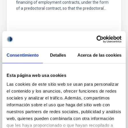
financing of employment contracts, under the form
of a predoctoral contract, so that the predoctoral...
Consentimiento
Detalles
Acerca de las cookies
GRANT
AYUDAS PARA CONTRATOS
Esta página web usa cookies
PREDOCTORALES PARA LA FORMACIÓN
DE DOCTORES, PROGRAMA ESTATAL
Las cookies de este sitio web se usan para personalizar
PARA DESARROLLLAR, ATRAER Y
el contenido y los anuncios, ofrecer funciones de redes
RETENER TALENTO, PLAN ESTATAL DE
sociales y analizar el tráfico. Además, compartimos
información sobre el uso que haga del sitio web con
INVESTIGACIÓN CIENTÍFICA, TÉCNICA Y
nuestros partners de redes sociales, publicidad y análisis
DE INNOVACIÓN 2021-2023
web, quienes pueden combinarla con otra información
Las ayudas tienen como objeto la formación de
que les haya proporcionado o que hayan recopilado a