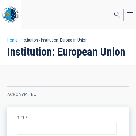
Skip
to
main
content
Breadcrumb
Home
Institution
Institution: European Union
Institution: European Union
ACRONYM
EU
TITLE