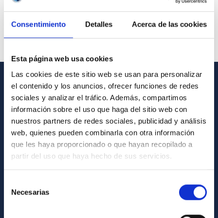
Consentimiento
Detalles
Acerca de las cookies
Esta página web usa cookies
Las cookies de este sitio web se usan para personalizar
el contenido y los anuncios, ofrecer funciones de redes
GENERAL INFORMATION
sociales y analizar el tráfico. Además, compartimos
información sobre el uso que haga del sitio web con
Contact
nuestros partners de redes sociales, publicidad y análisis
How to get to the IAC
web, quienes pueden combinarla con otra información
List of personnel
que les haya proporcionado o que hayan recopilado a
partir del uso que haya hecho de sus servicios.
Library
General register
Selección
Necesarias
de
ABOUT THE IAC
consentimiento