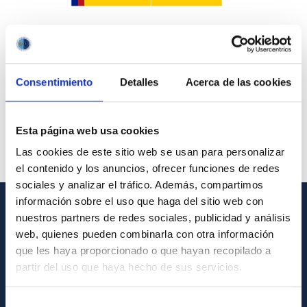
Consentimiento
Detalles
Acerca de las cookies
Esta página web usa cookies
Las cookies de este sitio web se usan para personalizar
el contenido y los anuncios, ofrecer funciones de redes
sociales y analizar el tráfico. Además, compartimos
información sobre el uso que haga del sitio web con
nuestros partners de redes sociales, publicidad y análisis
GENERAL INFORMATION
web, quienes pueden combinarla con otra información
que les haya proporcionado o que hayan recopilado a
Contact
partir del uso que haya hecho de sus servicios.
How to get to the IAC
List of personnel
Selección