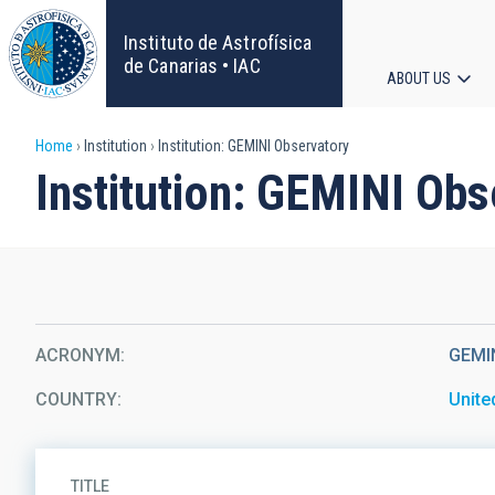
Skip
to
Instituto de Astrofísica
main
de Canarias • IAC
ABOUT US
content
Main
Breadcrumb
Home
Institution
Institution: GEMINI Observatory
navigat
Institution: GEMINI Obs
ACRONYM
GEMI
COUNTRY
Unite
TITLE