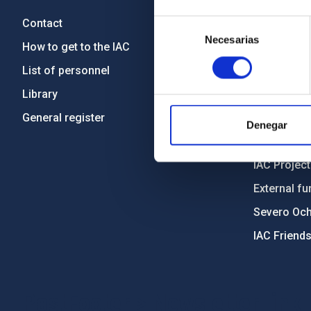
Contact
Legislation
Selección
Necesarias
de
How to get to the IAC
Transpare
consentimiento
List of personnel
Code of eth
Library
Gender equa
General register
Environment
Denegar
Forever IA
IAC Projec
External fu
Severo Oc
IAC Friend
PostFooter > Newsletter link