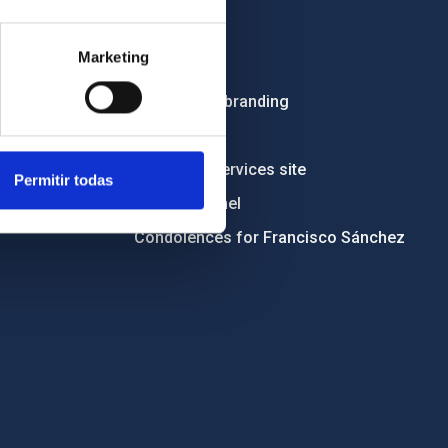
Employment
Marketing
Tenders
Institutional branding
RSS
Electronic services site
Permitir todas
Ethics channel
Condolences for Francisco Sánchez