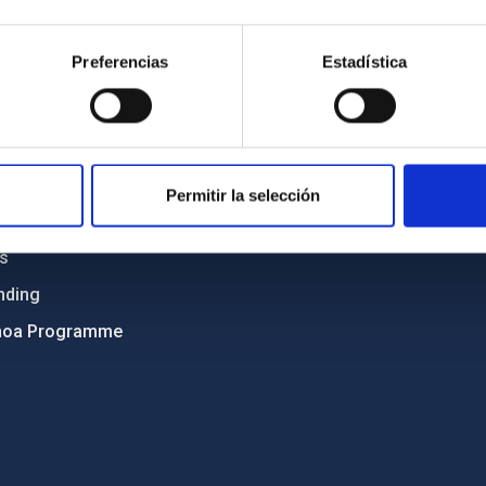
Sitemap
Preferencias
Estadística
ncy
Privacy policy
ics and anti-fraud policy
Legal notice
lity and diversity
Cookies policy
 and Sustainability
Accessibility
Permitir la selección
C
ts
nding
hoa Programme
s