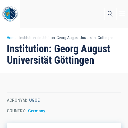
Skip
to
main
content
Breadcrumb
Home
Institution
Institution: Georg August Universität Göttingen
Institution: Georg August
Universität Göttingen
ACRONYM
UGOE
COUNTRY
Germany