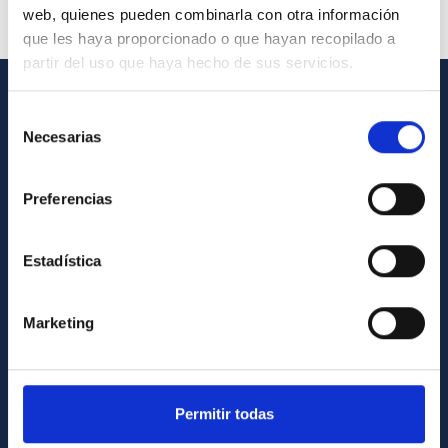
web, quienes pueden combinarla con otra información
que les haya proporcionado o que hayan recopilado a
partir del uso que haya hecho de sus servicios.
Selección
GENERAL INFORMATION
Necesarias
de
Contact
consentimiento
How to get to the IAC
Preferencias
List of personnel
Estadística
Library
General register
Marketing
ABOUT THE IAC
Legislation
Permitir todas
Transparency