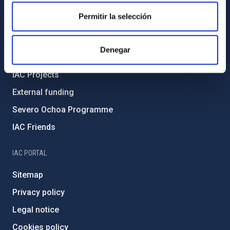
Code of ethics and anti-fraud policy
Permitir la selección
Gender equality and diversity
Environment and Sustainability
Denegar
Forever IAC
IAC Projects
External funding
Severo Ochoa Programme
IAC Friends
IAC PORTAL
Sitemap
Privacy policy
Legal notice
Cookies policy