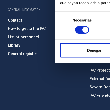
que hayan recopilado a parti
GENERAL INFORMATION
ABOUT THE IA
Selección
Contact
Legislation
Necesarias
de
consentimiento
How to get to the IAC
Transpare
List of personnel
Code of eth
Library
Gender equa
Denegar
General register
Environment
Forever IA
IAC Projec
External fu
Severo Oc
IAC Friend