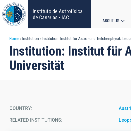
Skip
to
Instituto de Astrofísica
main
de Canarias • IAC
ABOUT US
content
Main
Breadcrumb
Home
Institution
Institution: Institut für Astro- und Teilchenphysik, Leo
navigat
Institution: Institut fü
Universität
COUNTRY
Austr
RELATED INSTITUTIONS
Leopo