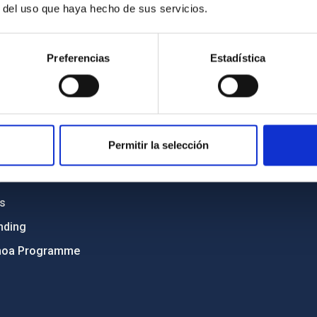
r del uso que haya hecho de sus servicios.
C
IAC PORTAL
Sitemap
Preferencias
Estadística
ncy
Privacy policy
ics and anti-fraud policy
Legal notice
lity and diversity
Cookies policy
Permitir la selección
 and Sustainability
Accessibility
C
ts
nding
hoa Programme
s