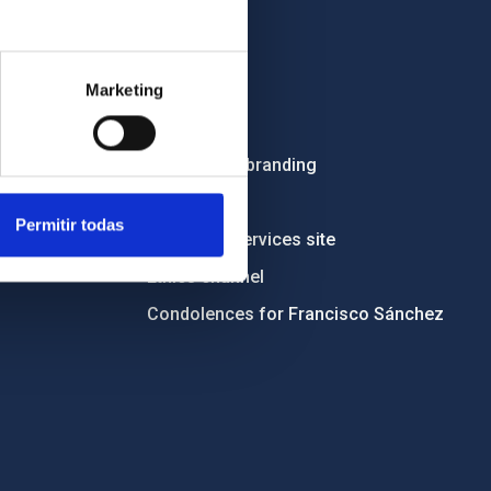
OTHER LINKS
Employment
Marketing
Tenders
Institutional branding
RSS
Permitir todas
Electronic services site
Ethics channel
Condolences for Francisco Sánchez